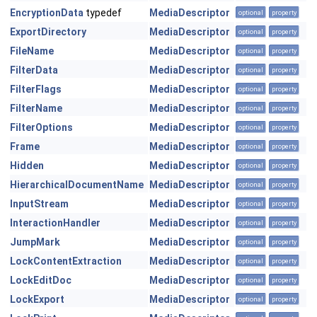
EncryptionData
typedef
MediaDescriptor
optional
property
ExportDirectory
MediaDescriptor
optional
property
FileName
MediaDescriptor
optional
property
FilterData
MediaDescriptor
optional
property
FilterFlags
MediaDescriptor
optional
property
FilterName
MediaDescriptor
optional
property
FilterOptions
MediaDescriptor
optional
property
Frame
MediaDescriptor
optional
property
Hidden
MediaDescriptor
optional
property
HierarchicalDocumentName
MediaDescriptor
optional
property
InputStream
MediaDescriptor
optional
property
InteractionHandler
MediaDescriptor
optional
property
JumpMark
MediaDescriptor
optional
property
LockContentExtraction
MediaDescriptor
optional
property
LockEditDoc
MediaDescriptor
optional
property
LockExport
MediaDescriptor
optional
property