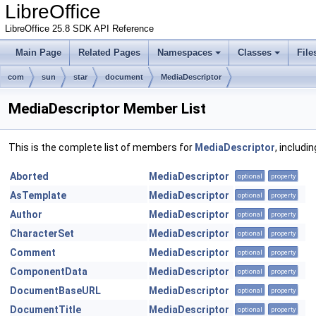
LibreOffice
LibreOffice 25.8 SDK API Reference
Main Page
Related Pages
Namespaces
Classes
File
com
sun
star
document
MediaDescriptor
MediaDescriptor Member List
This is the complete list of members for
MediaDescriptor
, includi
Aborted
MediaDescriptor
optional
property
AsTemplate
MediaDescriptor
optional
property
Author
MediaDescriptor
optional
property
CharacterSet
MediaDescriptor
optional
property
Comment
MediaDescriptor
optional
property
ComponentData
MediaDescriptor
optional
property
DocumentBaseURL
MediaDescriptor
optional
property
DocumentTitle
MediaDescriptor
optional
property