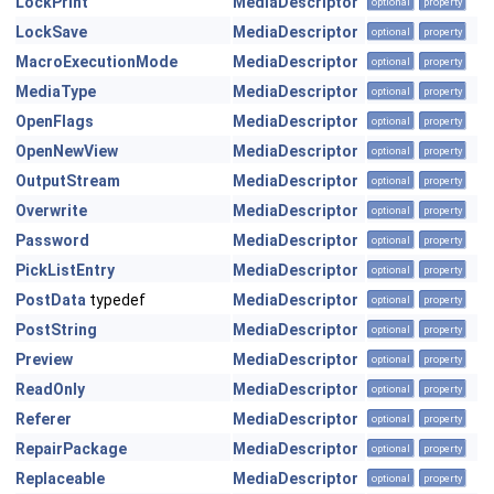
LockPrint
MediaDescriptor
optional
property
LockSave
MediaDescriptor
optional
property
MacroExecutionMode
MediaDescriptor
optional
property
MediaType
MediaDescriptor
optional
property
OpenFlags
MediaDescriptor
optional
property
OpenNewView
MediaDescriptor
optional
property
OutputStream
MediaDescriptor
optional
property
Overwrite
MediaDescriptor
optional
property
Password
MediaDescriptor
optional
property
PickListEntry
MediaDescriptor
optional
property
PostData
typedef
MediaDescriptor
optional
property
PostString
MediaDescriptor
optional
property
Preview
MediaDescriptor
optional
property
ReadOnly
MediaDescriptor
optional
property
Referer
MediaDescriptor
optional
property
RepairPackage
MediaDescriptor
optional
property
Replaceable
MediaDescriptor
optional
property